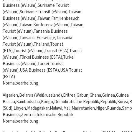
Business (eVisum),Suriname Tourist
(eVisum),Suriname Transit (eVisum),Taiwan
Business (eVisum),Taiwan Familienbesuch
(eVisum),Taiwan Konferenz (eVisum),Taiwan
Tourist (eVisum),Tansania Business
(eVisum),Tansania Freiwillige,Tansania
Tourist (eVisum),Thailand,Tourist
(ETA),Tourist (eVisum),Transit (ETA),Transit
(eVisum),Türkei Business (ESTA),Türkei
Business (eVisum),Türkei Tourist
(eVisum),USA Business (ESTA),USA Tourist
(ESTA)
Normalbearbeitung
Algerien,Belarus (Weißrussland),Eritrea,Gabun,Ghana,Guinea,Guinea
Bissau,Kambodscha,Kongo,Demokratische Republik,Republik,Korea,R
(Süd),Libyen,Madagaskar,Malawi,Mali,Mauretanien,Niger,Ruanda,Sambi
Business,Zentralafrikanische Republik
Normalbearbeitung