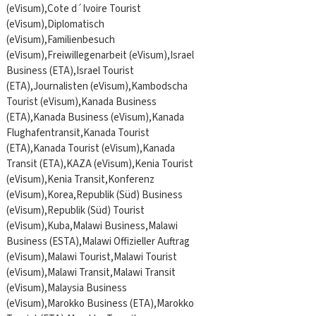
(eVisum),Cote d´Ivoire Tourist
(eVisum),Diplomatisch
(eVisum),Familienbesuch
(eVisum),Freiwillegenarbeit (eVisum),Israel
Business (ETA),Israel Tourist
(ETA),Journalisten (eVisum),Kambodscha
Tourist (eVisum),Kanada Business
(ETA),Kanada Business (eVisum),Kanada
Flughafentransit,Kanada Tourist
(ETA),Kanada Tourist (eVisum),Kanada
Transit (ETA),KAZA (eVisum),Kenia Tourist
(eVisum),Kenia Transit,Konferenz
(eVisum),Korea,Republik (Süd) Business
(eVisum),Republik (Süd) Tourist
(eVisum),Kuba,Malawi Business,Malawi
Business (ESTA),Malawi Offizieller Auftrag
(eVisum),Malawi Tourist,Malawi Tourist
(eVisum),Malawi Transit,Malawi Transit
(eVisum),Malaysia Business
(eVisum),Marokko Business (ETA),Marokko