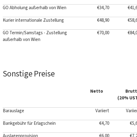
GO Abholung außerhalb von Wien
€34,70
€41,
Kurier internationale Zustellung
€48,90
€58,
GO Termin/Samstags - Zustellung
€70,00
€84,
außerhalb von Wien
Sonstige Preise
Netto
Brut
(20% US
Barauslage
Variiert
Variie
Bankgebühr für Erlagschein
€4,70
€5,
Auslagenprovision
€6,00
€7,