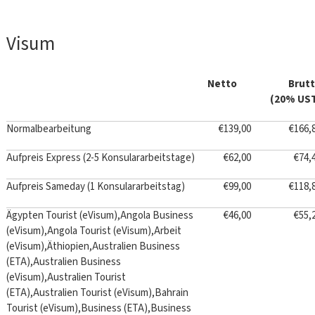
Visum
Netto
Brut
(20% US
Normalbearbeitung
€139,00
€166,
Aufpreis Express (2-5 Konsulararbeitstage)
€62,00
€74,
Aufpreis Sameday (1 Konsulararbeitstag)
€99,00
€118,
Ägypten Tourist (eVisum),Angola Business
€46,00
€55,
(eVisum),Angola Tourist (eVisum),Arbeit
(eVisum),Äthiopien,Australien Business
(ETA),Australien Business
(eVisum),Australien Tourist
(ETA),Australien Tourist (eVisum),Bahrain
Tourist (eVisum),Business (ETA),Business